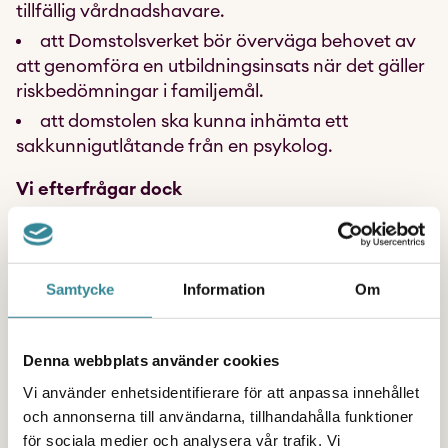
tillfällig vårdnadshavare.
att Domstolsverket bör överväga behovet av
att genomföra en utbildningsinsats när det gäller
riskbedömningar i familjemål.
att domstolen ska kunna inhämta ett
sakkunnigutlåtande från en psykolog.
Vi efterfrågar dock
en översyn över barns talerätt och barns rätt
till ett eget juridiskt ombud i mål som rör vårdnad,
boende och umgänge.
Samtycke
Information
Om
att barn och unga i större utsträckning
involveras och görs delaktiga i utredningsarbete
Denna webbplats använder cookies
och påminner om barn och ungas rätt att komma
till tals i alla frågor som rör dem enligt artikel 12
Vi använder enhetsidentifierare för att anpassa innehållet
barnkonventionen.
och annonserna till användarna, tillhandahålla funktioner
för sociala medier och analysera vår trafik. Vi