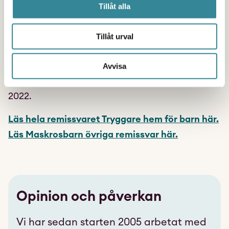
när fråga uppkommer om umgänge med en
Tillåt alla
förälder som har utövat våld eller gjort sig skyldig
till någon annan allvarlig kränkning. Utredningen
Tillåt urval
om vikten av trygghet och kontinuitet för barn i
utsatta situationer överlämnade betänkandet
Avvisa
Tryggare hem för barn (SOU 2022:71)
i december
2022.
Läs hela remissvaret Tryggare hem för barn här.
Läs Maskrosbarn övriga remissvar här.
Opinion och påverkan
Vi har sedan starten 2005 arbetat med