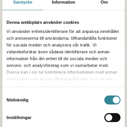
Samtycke
Information
Om
200 kr
300 kr
Denna webbplats använder cookies
Vi använder enhetsidentifierare för att anpassa innehållet
500 kr
kr
och annonserna till användarna, tillhandahålla funktioner
för sociala medier och analysera vår trafik. Vi
vidarebefordrar även sådana identifierare och annan
information från din enhet till de sociala medier och
Steg
3
/
5
annons- och analysföretag som vi samarbetar med.
Dessa kan i sin tur kombinera informationen med annan
Dina personuppgifter
information som du har tillhandahållit eller som de har
samlat in när du har använt deras tjänster.
Samtyckesval
E-postadress
Nödvändig
Inställningar
Telefonnummer