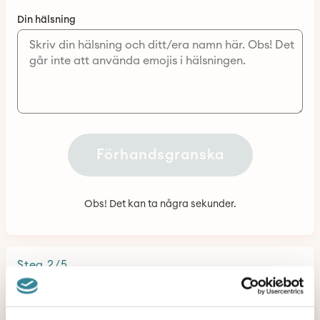
Motiv 1
Din hälsning
Förhandsgranska
Obs! Det kan ta några sekunder.
Steg
2
/
5
Välj belopp