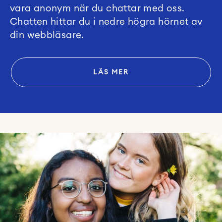
vara anonym när du chattar med oss.
Chatten hittar du i nedre högra hörnet av
din webbläsare.
LÄS MER