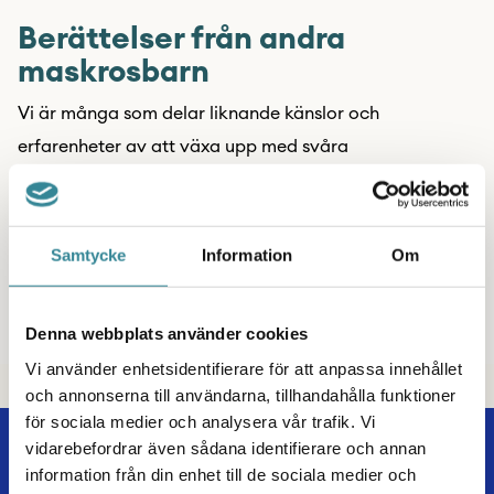
Berättelser från andra
maskrosbarn
Vi är många som delar liknande känslor och
erfarenheter av att växa upp med svåra
hemförhållanden. Här skriver både ungdomar och
vuxna om sina upplevelser av att växa upp med svåra
hemförhållanden. Kanske kan du känna igen dig?
Samtycke
Information
Om
Läs vår blogg
Denna webbplats använder cookies
Vi använder enhetsidentifierare för att anpassa innehållet
och annonserna till användarna, tillhandahålla funktioner
för sociala medier och analysera vår trafik. Vi
vidarebefordrar även sådana identifierare och annan
Våra stöd och aktiviteter
information från din enhet till de sociala medier och