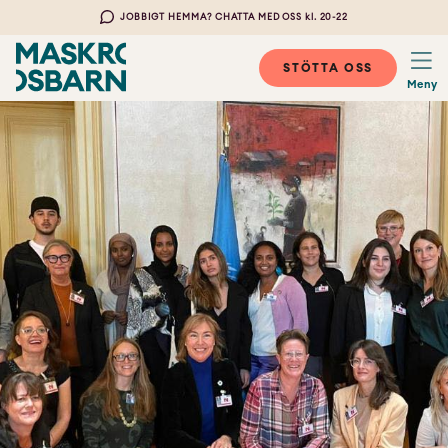
JOBBIGT HEMMA? CHATTA MED OSS kl. 20-22
STÖTTA OSS
Meny