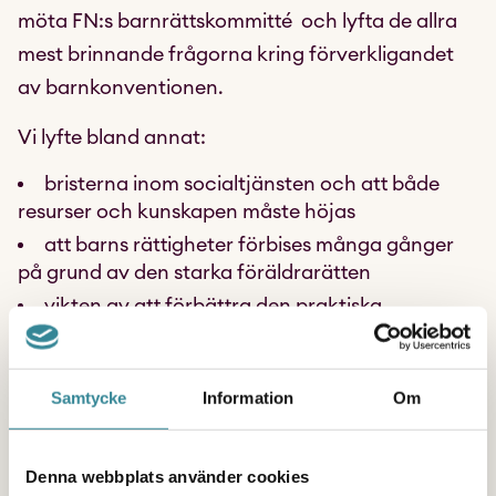
möta FN:s barnrättskommitté och lyfta de allra
mest brinnande frågorna kring förverkligandet
av barnkonventionen.
Vi lyfte bland annat:
bristerna inom socialtjänsten och att både
resurser och kunskapen måste höjas
att barns rättigheter förbises många gånger
på grund av den starka föräldrarätten
vikten av att förbättra den praktiska
tillämpningen av barnkonventionen inom
myndigheter, rättsväsende, skolor och sjukvård.
Samtycke
Information
Om
Framåt kommer Sveriges regering frågas ut av
barnrättskommittén och vi hoppas att de tar
granskningen på stort allvar. Vi hoppas att de
Denna webbplats använder cookies