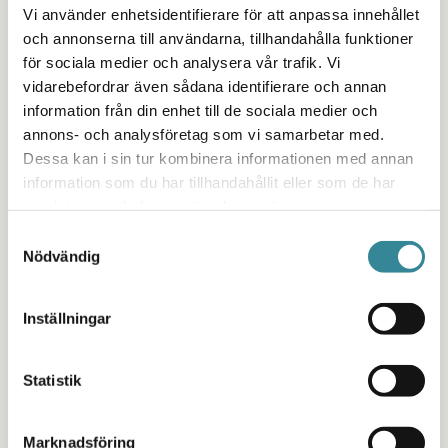
frågor och områden som vi
Vi använder enhetsidentifierare för att anpassa innehållet
och annonserna till användarna, tillhandahålla funktioner
barnrättsorganisationer lyfte kommer med som
för sociala medier och analysera vår trafik. Vi
viktiga delar i kommitténs rekommendationerna
vidarebefordrar även sådana identifierare och annan
till Sverige kring vad vi behöver förbättra och
information från din enhet till de sociala medier och
arbeta med de närmaste åren.
annons- och analysföretag som vi samarbetar med.
Dessa kan i sin tur kombinera informationen med annan
Vill du läsa rapporterna kan du göra det här.
information som du har tillhandahållit eller som de har
samlat in när du har använt deras tjänster.
Ungdomens upplevelse av resan
Samtyckesval
Nödvändig
”Jag kände hur nerverna redan natten innan
mötet började växa sig starkare. Frukosten var
Inställningar
svår att få ner och med något darrande ben gick
vi den korta vägen från hotellet till huset där
Statistik
mötet skulle vara. Jag kände ett ansvar över att
representera alla de barn som jag själv kan
Marknadsföring
relatera till så väl, men kände en ännu större