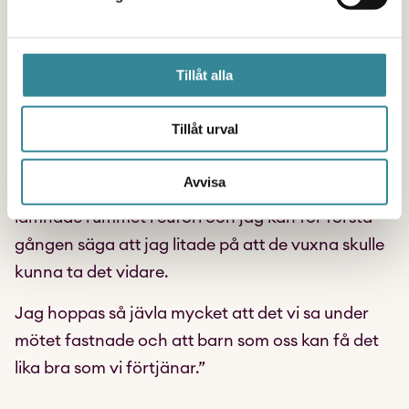
stolthet över att jag fick den möjligheten. Mötet
var väldigt givande och det kändes så mäktigt att
Tillåt alla
vara i rummet där förändring faktiskt sker. Jag
hade inte bytt ut den upplevelsen för nått. Mötet
Tillåt urval
var förvånansvärt intimt och tillsammans med de
andra barnen i rummet lyckades vi lyfta det som
Avvisa
vi ansåg var viktigast. Jag och de andra barnen
lämnade rummet i eufori och jag kan för första
gången säga att jag litade på att de vuxna skulle
kunna ta det vidare.
Jag hoppas så jävla mycket att det vi sa under
mötet fastnade och att barn som oss kan få det
lika bra som vi förtjänar.”