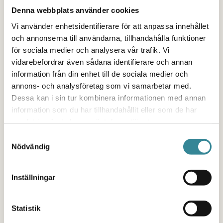
Denna webbplats använder cookies
att inte ha hans tyngd på mina axlar och
Vi använder enhetsidentifierare för att anpassa innehållet
acceptera att det är såhär han är och alltid har
och annonserna till användarna, tillhandahålla funktioner
varit, så är det det jag måste göra. Och det är det
för sociala medier och analysera vår trafik. Vi
jag gör, dagligen.
vidarebefordrar även sådana identifierare och annan
information från din enhet till de sociala medier och
Min pappa är som vilken annan människa som
annons- och analysföretag som vi samarbetar med.
helst, och även han gör misstag. Jag har aldrig
Dessa kan i sin tur kombinera informationen med annan
känt något hat gentemot min pappa efter allting
information som du har tillhandahållit eller som de har
samlat in när du har använt deras tjänster.
som har hänt, men jag ogillar hans handlingar,
Samtyckesval
inte honom som person. I mina ögon kommer han
Nödvändig
alltid vara världens bästa pappa, oavsett om han
missbrukar eller börja dricka igen. Han har ju
Inställningar
trots allt faktiskt format mig till den person jag är
idag, och det kommer jag aldrig sluta vara
Statistik
tacksam för.