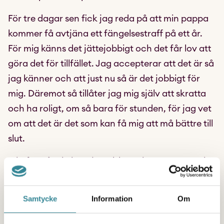
För tre dagar sen fick jag reda på att min pappa
kommer få avtjäna ett fängelsestraff på ett år.
För mig känns det jättejobbigt och det får lov att
göra det för tillfället. Jag accepterar att det är så
jag känner och att just nu så är det jobbigt för
mig. Däremot så tillåter jag mig själv att skratta
och ha roligt, om så bara för stunden, för jag vet
om att det är det som kan få mig att må bättre till
slut.
Missförstå mig inte, jag älskar min pappa mest i
hela världen. Han är en av de roligaste och
finaste människorna jag någonsin träffat.
Samtycke
Information
Om
Däremot väljer jag att vara min egen person, och
ta hand om mig själv på bästa sätt. Innebär det