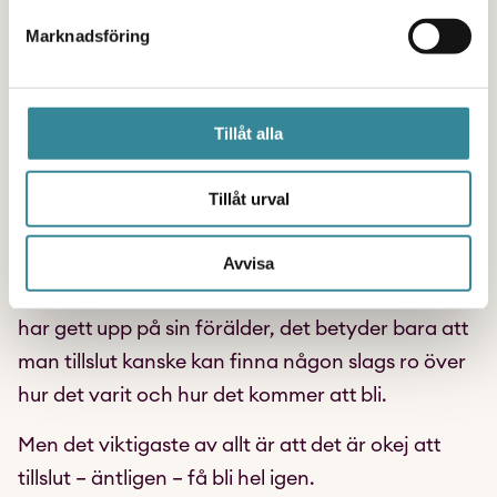
Syftet med det här är att det faktiskt är okej att
Marknadsföring
må bra, fast andra mår dåligt. Och att inse att vi
alla fungerar olika, att det jag tycker är svårt
kanske du tycker är enkelt och vice versa. Det är
Tillåt alla
okej att inte alltid må bra, att gråta och att be om
hjälp. Det är okej att vara ledsen och få känna
Tillåt urval
precis som man gör, att få gå vidare och få vara
sig själv. Det är okej att inse att ens förälder
Avvisa
kanske aldrig blir frisk, det betyder inte att man
har gett upp på sin förälder, det betyder bara att
man tillslut kanske kan finna någon slags ro över
hur det varit och hur det kommer att bli.
Men det viktigaste av allt är att det är okej att
tillslut – äntligen – få bli hel igen.