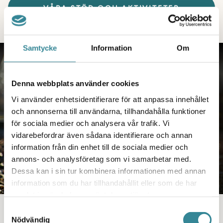
VÅRA STÖD OCH AKTIVITETER
Samtycke
Information
Om
BERÄTTELSER
Denna webbplats använder cookies
Vi använder enhetsidentifierare för att anpassa innehållet
och annonserna till användarna, tillhandahålla funktioner
för sociala medier och analysera vår trafik. Vi
vidarebefordrar även sådana identifierare och annan
information från din enhet till de sociala medier och
annons- och analysföretag som vi samarbetar med.
Dessa kan i sin tur kombinera informationen med annan
information som du har tillhandahållit eller som de har
samlat in när du har använt deras tjänster.
Samtyckesval
Du behöver inte bära allt själv
Nödvändig