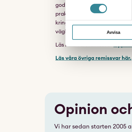
godkännande används i väldigt 
praktiska tillämpningen. Därför 
kring det praktiska förfarandet 
vägledningsmaterial samt i en e
Avvisa
Läs hela vårt remissvar
Öppna 
Läs våra övriga remissvar här.
Opinion oc
Vi har sedan starten 2005