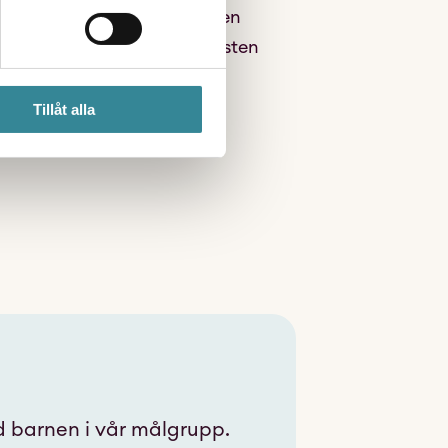
roblemet framför allt är den
tt vägledning till socialtjänsten
görs delaktiga i ett sådant
Tillåt alla
 barnen i vår målgrupp.