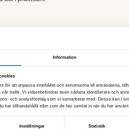
 rapporten Öppna insatser utan samtycke
tyrelsens förslag och bedömningar gällande sänkt åld
Information
tt inte utvidga 22 § LVU (
Lagen med särskilda bestäm
att stärka barns rättigheter generellt och ett viktigt s
cookies
e för att anpassa innehållet och annonserna till användarna, tillh
vår trafik. Vi vidarebefordrar även sådana identifierare och anna
r att lyfta vikten av barns rätt till stöd för sin egen s
nnons- och analysföretag som vi samarbetar med. Dessa kan i sin
 inte. De barn vi möter är tydliga med att de vill få m
har tillhandahållit eller som de har samlat in när du har använt 
 det eller ens deltar i socialtjänstens utredning.
agstiftningen kring stödinsatser till barn från 15 år u
Inställningar
Statistik