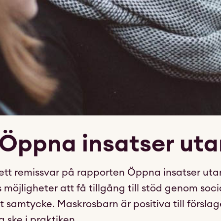
 Öppna insatser ut
 ett remissvar på rapporten Öppna insatser ut
möjligheter att få tillgång till stöd genom soc
 samtycke. Maskrosbarn är positiva till förslag
 ske i praktiken.