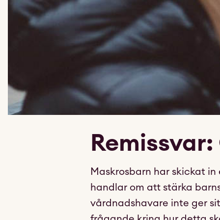
Remissvar:
Maskrosbarn har skickat in
handlar om att stärka barns 
vårdnadshavare inte ger sitt
frågande kring hur detta ska