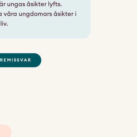
r ungas åsikter lyfts.
a våra ungdomars åsikter i
iv.
REMISSVAR