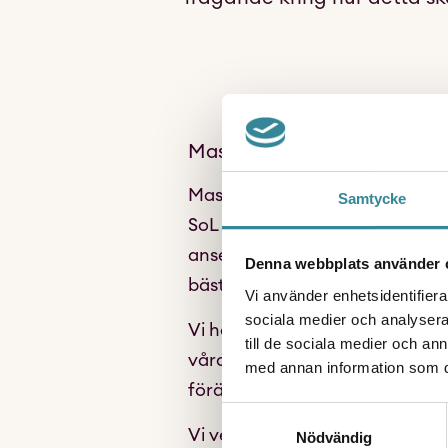
Maskrosbarns remissvar på
Maskrosbarn välkomnar Socials
Samtycke
SoL (
Socialtjänstlagen
) samt a
anser att förslagen är en del i 
Denna webbplats använder 
bästa och behov ska väga.
Vi använder enhetsidentifierar
sociala medier och analysera 
Vi har arbetat under många år fö
till de sociala medier och a
vårdnadshavaren samtycker eller
med annan information som du 
föräldrar inte vill att de ska ha
Samtyckesval
Vi vet dock att den befintliga l
Nödvändig