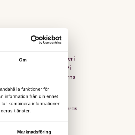
ersgräns för öppna insatser i
Om
melser om vård av unga
). Vi
ignalvärde kring hur tungt barns
andahålla funktioner för
n information från din enhet
kull, oavsett om
 tur kombinera informationen
öjlighet till stöd även då deras
deras tjänster.
tan vårdnadshavares
Marknadsföring