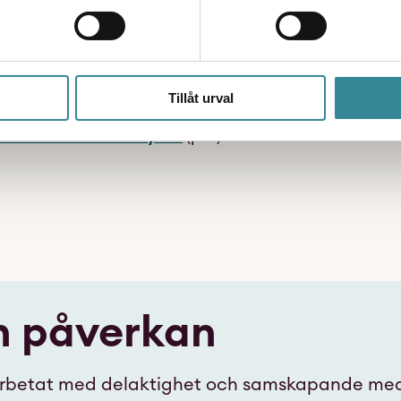
låg utsträckning och ser där att det grundläggande p
ser vi väldigt positivt på Socialstyrelsens förslag om a
behöver tas fram. Vi vill även lyfta vikten av att
barn 
ventuell utvärdering kring förslagets effekt på sikt.
Tillåt urval
insatser utan samtycke
(pdf).
h påverkan
 arbetat med delaktighet och samskapande med