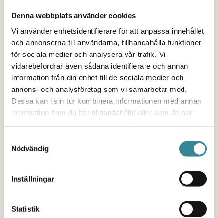
Denna webbplats använder cookies
Utvecklingen har under lång tid gått åt fel håll.
Vi använder enhetsidentifierare för att anpassa innehållet
Förebyggande insatser prioriteras ned, stöd sätts
och annonserna till användarna, tillhandahålla funktioner
ofta in för sent och skillnaderna mellan olika
för sociala medier och analysera vår trafik. Vi
områden riskerar att cementeras redan i
vidarebefordrar även sådana identifierare och annan
information från din enhet till de sociala medier och
barndomen.
annons- och analysföretag som vi samarbetar med.
Det är ett politiskt vägval.
Dessa kan i sin tur kombinera informationen med annan
information som du har tillhandahållit eller som de har
För vi vet också vad som fungerar. När barn får
samlat in när du har använt deras tjänster.
tillgång till trygga vuxna, stöd i skolan, förebilder
Samtyckesval
Nödvändig
och meningsfulla sammanhang stärks både
skolresultat, psykisk hälsa och känslan av att
Inställningar
framtiden faktiskt är möjlig.
Varje dag möter Maskrosbarn, Stiftelsen
Statistik
Läxhjälpen och Katarina Cup barn och unga som