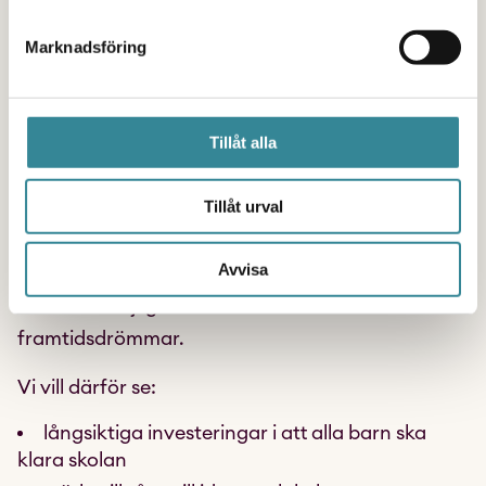
behöver just det: fler sammanhang där någon ser
Marknadsföring
dem, tror på dem och ger rätt stöd i tid.
Nästa regering, oavsett politisk färg, måste
Tillåt alla
därför prioritera långsiktiga satsningar på barn
och unga. Det kräver en rustad socialtjänst,
Tillåt urval
tidiga stödinsatser och investeringar i de
skyddsfaktorer – skola, fritid, sport och kultur –
Avvisa
som gör att barn både kan växa upp tryggare
och med möjligheter att nå sina
framtidsdrömmar.
Vi vill därför se:
långsiktiga investeringar i att alla barn ska
klara skolan