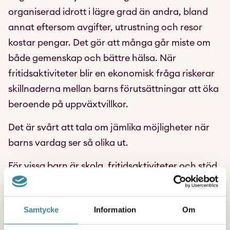
organiserad idrott i lägre grad än andra, bland
annat eftersom avgifter, utrustning och resor
kostar pengar. Det gör att många går miste om
både gemenskap och bättre hälsa. När
fritidsaktiviteter blir en ekonomisk fråga riskerar
skillnaderna mellan barns förutsättningar att öka
beroende på uppväxtvillkor.
Det är svårt att tala om jämlika möjligheter när
barns vardag ser så olika ut.
För vissa barn är skola, fritidsaktiviteter och stöd
från vuxna en självklar helhet. För andra hänger
ingenting ihop. Då blir vägen genom skolan
Samtycke
Information
Om
betydligt svårare och framtidstron mindre
självklar.