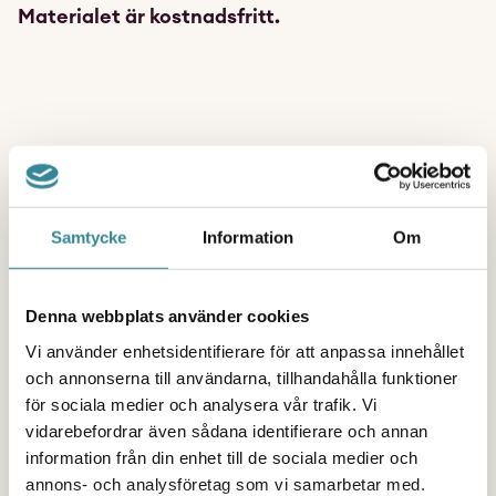
Materialet är kostnadsfritt.
Om Maskrosbarns
Samtycke
Information
Om
barnrättsboxar
Denna webbplats använder cookies
Barnrättsboxen
har länge varit ett uppskattat
Vi använder enhetsidentifierare för att anpassa innehållet
och annonserna till användarna, tillhandahålla funktioner
stöd för socialsekreterare som vill göra barn
för sociala medier och analysera vår trafik. Vi
delaktiga i sin kontakt med socialtjänsten. Den
vidarebefordrar även sådana identifierare och annan
innehåller verktyg som underlättar dialog,
information från din enhet till de sociala medier och
förklarar processer och stärker barns förståelse
annons- och analysföretag som vi samarbetar med.