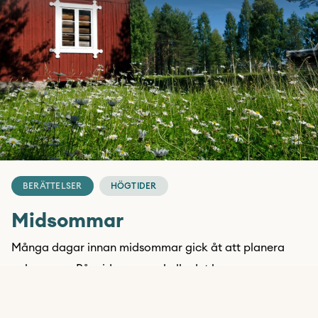
BERÄTTELSER
HÖGTIDER
Midsommar
Många dagar innan midsommar gick åt att planera
och parera. På midsommar skulle det komma
vuxenbesök och de olika scenarierna spelades upp i
mitt huvud. All min vakna tid gick åt till att oroa mig,