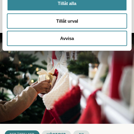
är barnens högtid.
Tillåt alla
Läs vidare här
Tillåt urval
Avvisa
BERÄTTELSER