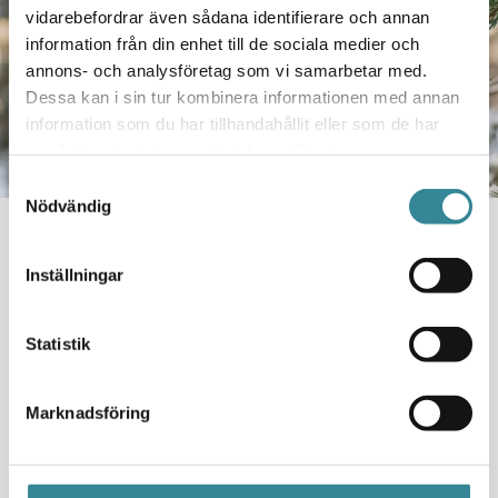
vidarebefordrar även sådana identifierare och annan
information från din enhet till de sociala medier och
annons- och analysföretag som vi samarbetar med.
Dessa kan i sin tur kombinera informationen med annan
information som du har tillhandahållit eller som de har
samlat in när du har använt deras tjänster.
Samtyckesval
Nödvändig
BERÄTTELSER
HÖGTIDER
JUL
Inställningar
Julen – Barnens högtid?
Min relation till julen har varit trasslig och julen hemma
Statistik
hos oss var inte en högtid för mig och mina syskon. I
stället var det återkommande löften om alkoholfria
Marknadsföring
jular utan bråk. De där löftena och hoppet är ju faktiskt
det sista som lämnar oss. Men ändå sägs det att julen