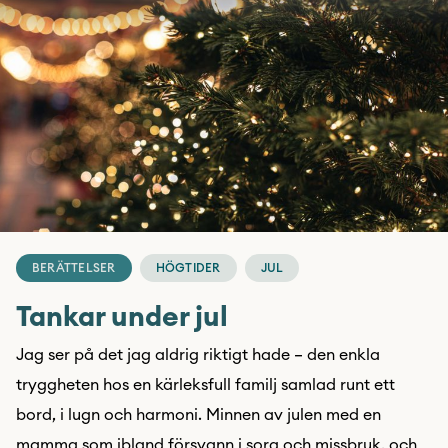
BERÄTTELSER
HÖGTIDER
JUL
Tankar under jul
Jag ser på det jag aldrig riktigt hade – den enkla
tryggheten hos en kärleksfull familj samlad runt ett
bord, i lugn och harmoni. Minnen av julen med en
mamma som ibland försvann i sorg och missbruk, och