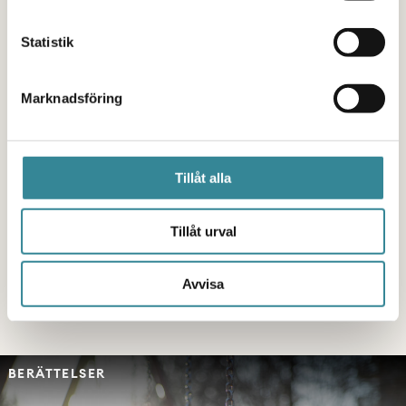
förstår?
Statistik
Marknadsföring
Att ta kontakt med oss är ett första steg för att få
stöd och börja må bättre. Alla som jobbar i våra
stöd har själv erfarenhet av att växa upp med
Tillåt alla
svåra hemförhållanden. Vi förstår hur det kan
kännas -
du är inte ensam!
Tillåt urval
Avvisa
VÅRA STÖD OCH AKTIVITETER
BERÄTTELSER