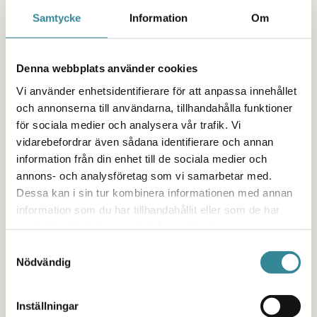
också eller om ni känner den just nu. Men vet ni –
Samtycke
Information
Om
ni bär också med er styrkan inom er. Ni har med
er egna erfarenheter, egenskaper, verktyg och
lärdomar. Ni är helt egna individer som kan bryta
Denna webbplats använder cookies
gamla mönster, skapa nya och som kan forma ert
Vi använder enhetsidentifierare för att anpassa innehållet
egna liv. Du är du och du kan så himla mycket.
och annonserna till användarna, tillhandahålla funktioner
för sociala medier och analysera vår trafik. Vi
Jag tror så stenhårt på att DU kommer att ta dig
vidarebefordrar även sådana identifierare och annan
igenom det svåra och att du med alla dina
information från din enhet till de sociala medier och
egenskaper kommer att vara en sådan grym
annons- och analysföretag som vi samarbetar med.
människa på ditt sätt.
Dessa kan i sin tur kombinera informationen med annan
information som du har tillhandahållit eller som de har
Massa kärlek och kramar från Marina
samlat in när du har använt deras tjänster.
Samtyckesval
Nödvändig
Behöver du någon som
Inställningar