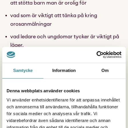
att stötta barn man är orolig för
vad som är viktigt att tänka på kring
orosanmälningar
vad ledare och ungdomar tycker är viktigt på
läger.
Se gärna utbildningsfilmen tillsammans
och använd våra reflektionsfrågor för att
Samtycke
Information
Om
efteråt diskutera på vilket sätt ni i er
Denna webbplats använder cookies
verksamhet kan uppmärksamma de barn ni
Vi använder enhetsidentifierare för att anpassa innehållet
möter som är i behov av extra omtanke.
och annonserna till användarna, tillhandahålla funktioner
för sociala medier och analysera vår trafik. Vi
Ladda gärna även ner vårt
vidarebefordrar även sådana identifierare och annan
information från din enhet till de sociala medier och
utbildningsmaterial speciellt framtaget