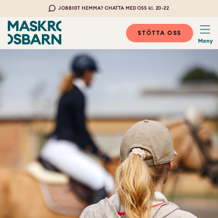
JOBBIGT HEMMA? CHATTA MED OSS kl. 20-22
STÖTTA OSS
Meny