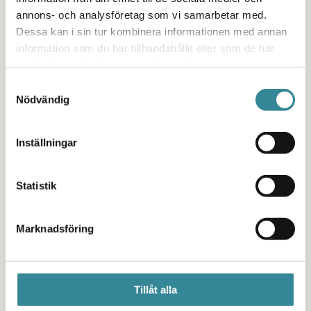
annons- och analysföretag som vi samarbetar med.
för ridskoleverksamhet och skriv ut.
Dessa kan i sin tur kombinera informationen med annan
information som du har tillhandahållit eller som de har
samlat in när du har använt deras tjänster.
Ladda ner utbildningsmaterial
Samtyckesval
Nödvändig
för ridskolor
Utbildningsmaterial för ridläger
PDF
Inställningar
När det uppstår oro på läger - tips och råd
PDF
Statistik
Marknadsföring
Viktig vuxen - digital
utbildning
Tillåt alla