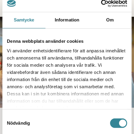
Samtycke
Information
Om
PODDEN
Denna webbplats använder cookies
Vi använder enhetsidentifierare för att anpassa innehållet
och annonserna till användarna, tillhandahålla funktioner
för sociala medier och analysera vår trafik. Vi
vidarebefordrar även sådana identifierare och annan
information från din enhet till de sociala medier och
annons- och analysföretag som vi samarbetar med.
Dessa kan i sin tur kombinera informationen med annan
information som du har tillhandahållit eller som de har
samlat in när du har använt deras tjänster.
Samtyckesval
#64 Att fira jul som
Nödvändig
maskrosbarn