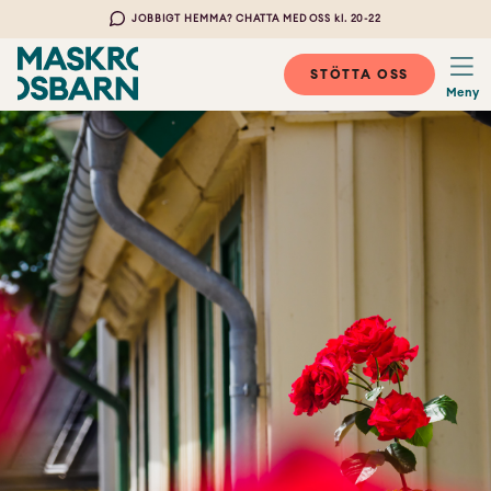
JOBBIGT HEMMA? CHATTA MED OSS kl. 20-22
STÖTTA OSS
Meny