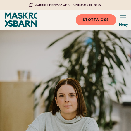
JOBBIGT HEMMA? CHATTA MED OSS kl. 20-22
STÖTTA OSS
Meny