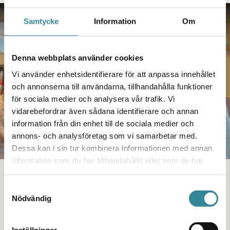
PODDEN
Samtycke
Information
Om
Denna webbplats använder cookies
Vi använder enhetsidentifierare för att anpassa innehållet
och annonserna till användarna, tillhandahålla funktioner
för sociala medier och analysera vår trafik. Vi
vidarebefordrar även sådana identifierare och annan
information från din enhet till de sociala medier och
annons- och analysföretag som vi samarbetar med.
Dessa kan i sin tur kombinera informationen med annan
information som du har tillhandahållit eller som de har
samlat in när du har använt deras tjänster.
#64 Att fira jul som
Samtyckesval
maskrosbarn
Nödvändig
I detta avsnitt av Maskrosbarnpodden ger vi tips på
vad man kan göra om julfirandet känns jobbigt, eller