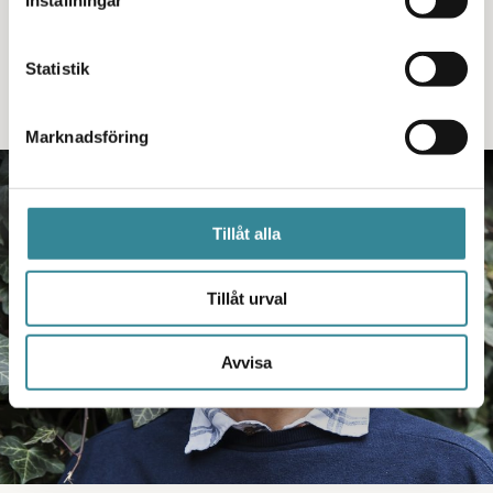
Inställningar
om man inte alls vill fira jul.
Statistik
Läs mer här
Marknadsföring
PODDEN
Tillåt alla
Tillåt urval
Avvisa