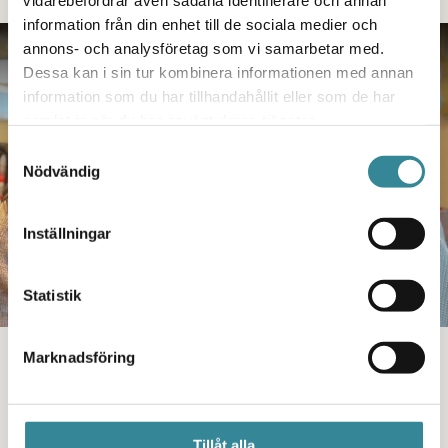
vidarebefordrar även sådana identifierare och annan
information från din enhet till de sociala medier och
PODDEN
annons- och analysföretag som vi samarbetar med.
Dessa kan i sin tur kombinera informationen med annan
information som du har tillhandahållit eller som de har
samlat in när du har använt deras tjänster.
Samtyckesval
Nödvändig
Inställningar
Statistik
Marknadsföring
#64 Att fira jul som
maskrosbarn
I detta avsnitt av Maskrosbarnpodden ger vi tips på
Tillåt alla