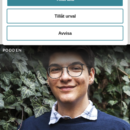
vad man kan göra om julfirandet känns jobbigt, eller
om man inte alls vill fira jul.
Tillåt urval
Läs mer här
Avvisa
PODDEN