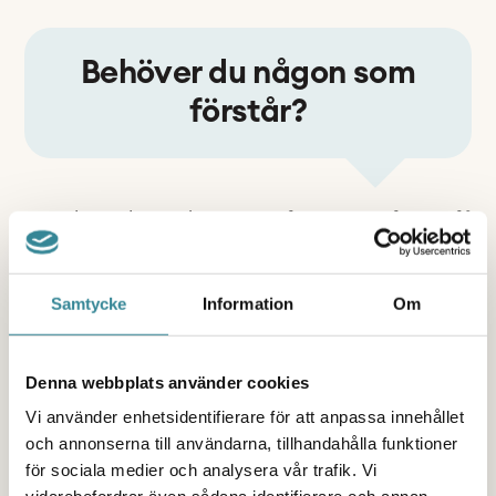
Behöver du någon som
förstår?
Att ta kontakt med oss är ett första steg för att få
stöd och börja må bättre. Alla som jobbar i våra
stöd har själv erfarenhet av att växa upp med
Samtycke
Information
Om
svåra hemförhållanden. Vi förstår hur det kan
kännas -
du är inte ensam!
Denna webbplats använder cookies
Vi använder enhetsidentifierare för att anpassa innehållet
och annonserna till användarna, tillhandahålla funktioner
VÅRA STÖD OCH AKTIVITETER
för sociala medier och analysera vår trafik. Vi