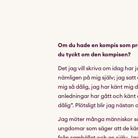
Om du hade en kompis som pra
du tyckt om den kompisen?
Det jag vill skriva om idag har j
nämligen på mig själv; jag sat
mig så dålig, jag har känt mig 
anledningar har gått och känt att
dålig”. Plötsligt blir jag nästa
Jag möter många människor som
ungdomar som säger att de kän
från samhället och en själv. Ja