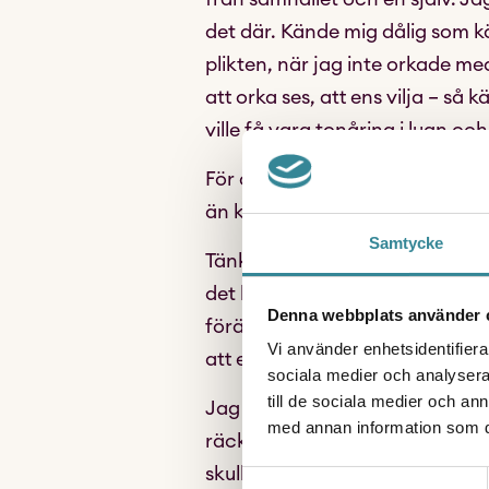
det där. Kände mig dålig som kän
plikten, när jag inte orkade med
att orka ses, att ens vilja – så
ville få vara tonåring i lugn och
För det första, så är vi aldrig d
än känns så. Fast det är ju det, 
Samtycke
Tänkt dig att du är din egen vän
det här är jobbigt”. När jag var 
Denna webbplats använder 
förälder”. Jag sa saker mig själv
Vi använder enhetsidentifierar
att en bra kompis ska säga. Varf
sociala medier och analysera 
till de sociala medier och a
Jag tror inte att ni skulle tycka 
med annan information som du 
räcker! Var snäll mot dig själv
skull en kompis få prata så till 
Samtyckesval