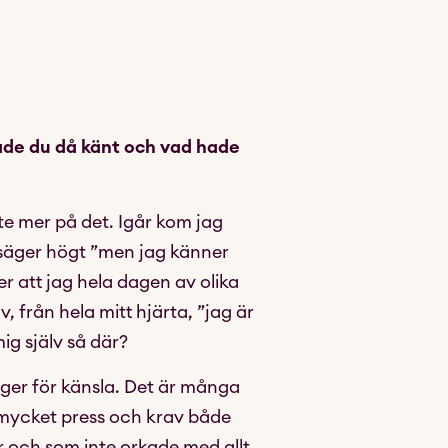
ade du då känt och vad hade
lite mer på det. Igår kom jag
g säger högt ”men jag känner
er att jag hela dagen av olika
v, från hela mitt hjärta, ”jag är
mig själv så där?
ger för känsla. Det är många
 mycket press och krav både
er och som inte orkade med allt