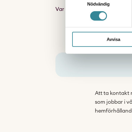
Nödvändig
Var din egen vän.
Avvisa
Att ta kontakt 
som jobbar i v
hemförhållande