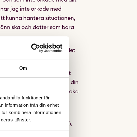
h när jag inte orkade med
 att kunna hantera situationen,
g människa och dotter som bara
ig, aldrig dålig! Hur mycket det
för vill jag ge de här tipset:
Om
vad dålig du är som tycker att
ra istället för att ta hand om din
och som jag inte alls skulle tycka
andahålla funktioner för
n information från din enhet
 tur kombinera informationen
er. Så, gör det du kan för det
deras tjänster.
ig själv, fråga dig själv då,