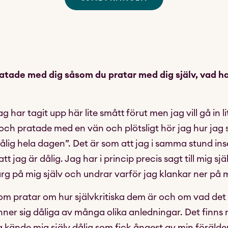
tade med dig såsom du pratar med dig själv, vad h
ag har tagit upp här lite smått förut men jag vill gå in 
t och pratade med en vän och plötsligt hör jag hur ja
dålig hela dagen”. Det är som att jag i samma stund ins
 jag är dålig. Jag har i princip precis sagt till mig själ
n arg på mig själv och undrar varför jag klankar ner på 
 pratar om hur självkritiska dem är och om vad det 
ner sig dåliga av många olika anledningar. Det finns
g kände mig själv dålig som fick ångest av min föräld