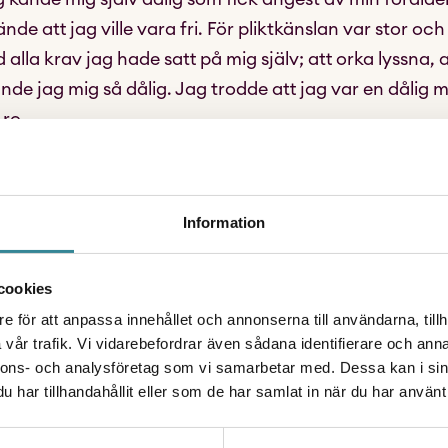
de att jag ville vara fri. För pliktkänslan var stor oc
 alla krav jag hade satt på mig själv; att orka lyssna,
 kände jag mig så dålig. Jag trodde att jag var en dåli
 ro.
åliga. Jag är inte dålig och du är inte dålig. Aldrig, aldr
att när det känns så blir det svårt att tänka logiskt. Där
Information
. Skulle din vän få säga så? Igår sa jag till mig själv ”
16 sa jag till mig själv ”vad dålig du är som vill få må b
cookies
 som jag ju aldrig skulle vilja att en kompis sa till mig 
e för att anpassa innehållet och annonserna till användarna, tillh
ör säger då jag så till mig själv?
vår trafik. Vi vidarebefordrar även sådana identifierare och anna
nnons- och analysföretag som vi samarbetar med. Dessa kan i sin
att jag var dålig eller att ni skulle säga så till era vänn
har tillhandahållit eller som de har samlat in när du har använt 
. Om du kommer på dig själv med att vara dömande mot d
mig? Vad blir svaret?