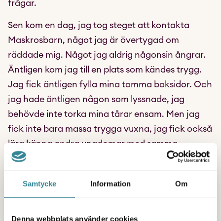
frågar.
Sen kom en dag, jag tog steget att kontakta
Maskrosbarn, något jag är övertygad om
räddade mig. Något jag aldrig någonsin ångrar.
Äntligen kom jag till en plats som kändes trygg.
Jag fick äntligen fylla mina tomma boksidor. Och
jag hade äntligen någon som lyssnade, jag
behövde inte torka mina tårar ensam. Men jag
fick inte bara massa trygga vuxna, jag fick också
lära känna andra ungdomar med samma
erfarenheter, som också varit med om liknande
saker. Vi delar olika historier men vi har alla något
Samtycke
Information
Om
gemensamt, vi alla är maskrosbarn.
Jag har fått vänner och familj för livet, jag
Denna webbplats använder cookies