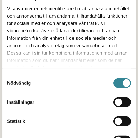
känner mig inte längre ensam. Det finns
Vi använder enhetsidentifierare för att anpassa innehållet
människor som förstår, maskrosbarn förstår <3
och annonserna till användarna, tillhandahålla funktioner
Du är aldrig ensam.
för sociala medier och analysera vår trafik. Vi
vidarebefordrar även sådana identifierare och annan
/Ungdom
information från din enhet till de sociala medier och
annons- och analysföretag som vi samarbetar med.
Dessa kan i sin tur kombinera informationen med annan
information som du har tillhandahållit eller som de har
samlat in när du har använt deras tjänster.
Behöver du någon som
Samtyckesval
förstår?
Nödvändig
Inställningar
Att ta kontakt med oss är ett första steg för att få
Statistik
stöd och börja må bättre. Alla som jobbar i våra
stöd har själv erfarenhet av att växa upp med